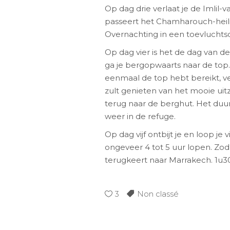
Op dag drie verlaat je de Imlil-
passeert het Chamharouch-heili
Overnachting in een toevluchts
Op dag vier is het de dag van de
ga je bergopwaarts naar de top.
eenmaal de top hebt bereikt, ve
zult genieten van het mooie uitz
terug naar de berghut. Het duu
weer in de refuge.
Op dag vijf ontbijt je en loop je 
ongeveer 4 tot 5 uur lopen. Zodra
terugkeert naar Marrakech. 1u30
3
Non classé