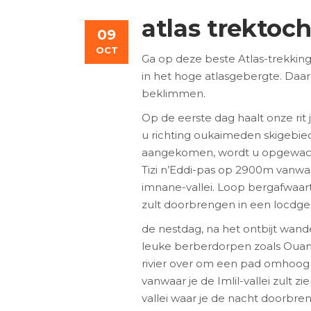
atlas trektoc
09
OCT
Ga op deze beste Atlas-trekkin
in het hoge atlasgebergte. Daar
beklimmen.
Op de eerste dag haalt onze rit 
u richting oukaimeden skigebie
aangekomen, wordt u opgewacht
Tizi n’Eddi-pas op 2900m vanwaa
imnane-vallei. Loop bergafwaar
zult doorbrengen in een locdge
de nestdag, na het ontbijt wand
leuke berberdorpen zoals Ouans
rivier over om een ​​pad omhoog
vanwaar je de Imlil-vallei zult z
vallei waar je de nacht doorbre