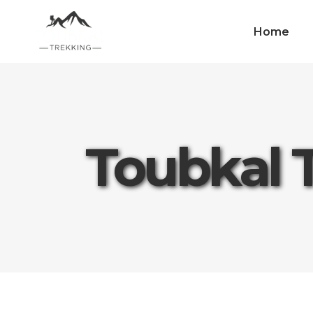
Home
Toubkal 