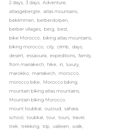
2 days
3 days
Adventure
atlasgebergte
atlas mountains
beklimmen
berberdorpen
berber villages
berg
best
bike Morocco
biking atlas mountains
biking morocco
city
climb
days
desert
essaouira
expeditions
family
from marrakech
hike
in
luxury
marokko
marrakech
morocco
morocco bike
Morocco biking
mountain biking atlas mountains
Mountain biking Morocco
mount toubkal
ouzoud
sahara
school
toubkal
tour
tours
travel
trek
trekking
trip
valleien
walk