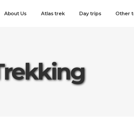
About Us
Atlas trek
Day trips
Other t
Trekking