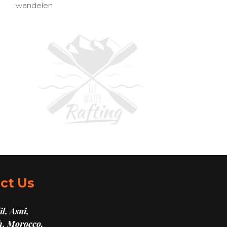
wandelen
ct Us
l, Asni,
, Morocco.