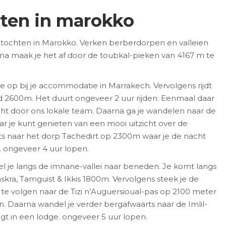
hten in marokko
gtochten in Marokko. Verken berberdorpen en valleien
na maak je het af door de toubkal-pieken van 4167 m te
je op bij je accommodatie in Marrakech. Vervolgens rijdt
d 2600m. Het duurt ongeveer 2 uur rijden. Eenmaal daar
 door ons lokale team. Daarna ga je wandelen naar de
r je kunt genieten van een mooi uitzicht over de
ts naar het dorp Tachedirt op 2300m waar je de nacht
. ongeveer 4 uur lopen.
el je langs de imnane-vallei naar beneden. Je komt langs
kra, Tamguist & Ikkis 1800m. Vervolgens steek je de
 te volgen naar de Tizi n’Auguersioual-pas op 2100 meter
ien. Daarna wandel je verder bergafwaarts naar de Imlil-
ngt in een lodge. ongeveer 5 uur lopen.