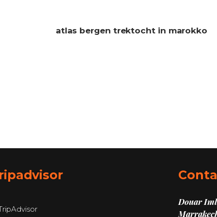
atlas bergen trektocht in marokko
ripadvisor
Conta
Douar Imli
Marrakech