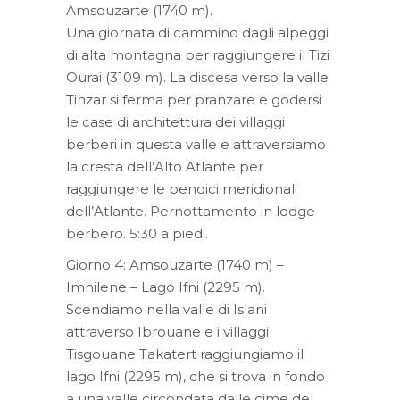
Amsouzarte (1740 m).
Una giornata di cammino dagli alpeggi
di alta montagna per raggiungere il Tizi
Ourai (3109 m). La discesa verso la valle
Tinzar si ferma per pranzare e godersi
le case di architettura dei villaggi
berberi in questa valle e attraversiamo
la cresta dell’Alto Atlante per
raggiungere le pendici meridionali
dell’Atlante. Pernottamento in lodge
berbero. 5:30 a piedi.
Giorno 4: Amsouzarte (1740 m) –
Imhilene – Lago Ifni (2295 m).
Scendiamo nella valle di Islani
attraverso Ibrouane e i villaggi
Tisgouane Takatert raggiungiamo il
lago Ifni (2295 m), che si trova in fondo
a una valle circondata dalle cime del