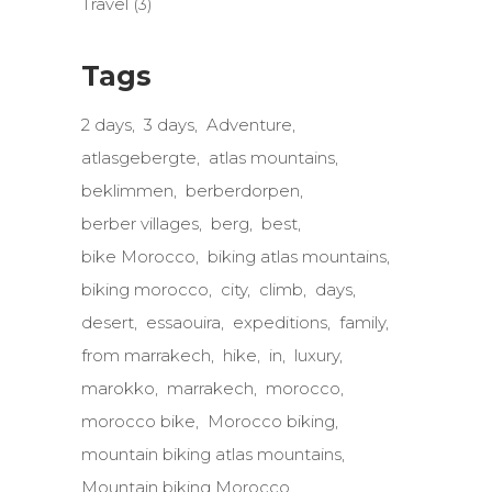
Travel
(3)
Tags
2 days
3 days
Adventure
atlasgebergte
atlas mountains
beklimmen
berberdorpen
berber villages
berg
best
bike Morocco
biking atlas mountains
biking morocco
city
climb
days
desert
essaouira
expeditions
family
from marrakech
hike
in
luxury
marokko
marrakech
morocco
morocco bike
Morocco biking
mountain biking atlas mountains
Mountain biking Morocco