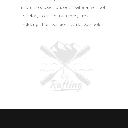
mount toubkal
ouzoud
sahara
school
toubkal
tour
tours
travel
trek
trekking
trip
valleien
walk
wandelen