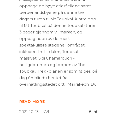
oppdage de høye atlasfjellene samt
berberlandsbyene på denne tre
dagers turen til Mt Toubkal. Klatre opp
til Mt Toubkal på denne toubkal -turen
3 dager gjennom villmarken, og
oppdag noen av de mest
spektakulære stedene i området,
inkludert Imlil -dalen, Toubkal -
massivet, Sidi Chamarouch -
helligdommen og toppen av Jbel
Toubkal. Trek -planen er som følger; på
dag én blir du hentet fra
overnattingsstedet ditt i Marrakech. Du
READ MORE
2021-10-13
1