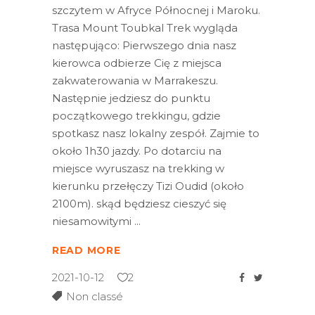
szczytem w Afryce Północnej i Maroku.
Trasa Mount Toubkal Trek wygląda
następująco: Pierwszego dnia nasz
kierowca odbierze Cię z miejsca
zakwaterowania w Marrakeszu.
Następnie jedziesz do punktu
początkowego trekkingu, gdzie
spotkasz nasz lokalny zespół. Zajmie to
około 1h30 jazdy. Po dotarciu na
miejsce wyruszasz na trekking w
kierunku przełęczy Tizi Oudid (około
2100m). skąd będziesz cieszyć się
niesamowitymi
READ MORE
2021-10-12
2
Non classé