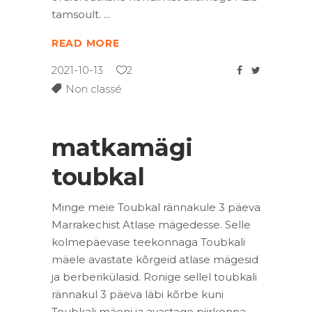
tamsoult.
READ MORE
2021-10-13
2
Non classé
matkamägi
toubkal
Minge meie Toubkal rännakule 3 päeva
Marrakechist Atlase mägedesse. Selle
kolmepäevase teekonnaga Toubkali
mäele avastate kõrgeid atlase mägesid
ja berberikülasid. Ronige sellel toubkali
rännakul 3 päeva läbi kõrbe kuni
Toubkali mäeni ja avastage piirkonna