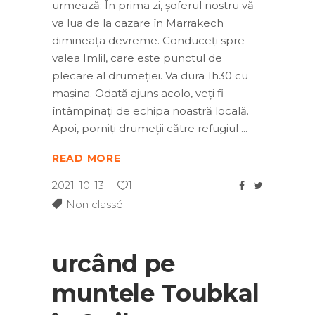
urmează: În prima zi, șoferul nostru vă
va lua de la cazare în Marrakech
dimineața devreme. Conduceți spre
valea Imlil, care este punctul de
plecare al drumeției. Va dura 1h30 cu
mașina. Odată ajuns acolo, veți fi
întâmpinați de echipa noastră locală.
Apoi, porniți drumeții către refugiul
READ MORE
2021-10-13
1
Non classé
urcând pe
muntele Toubkal