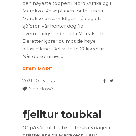
den høyeste toppen i Nord -Afrika og i
Marokko. Reiseplanen for fotturer i
Marokko er som følger: På dag ett,
sjåføren vår henter deg fra
overnattingsstedet ditt i Marrakech.
Deretter kjører du mot de høye
atlasfjellene. Det vil ta 1h30 kjøretur.
Når du kommer
READ MORE
2021-10-13
1
Non classé
fjelltur toubkal
Gå på vår mt Toubkal -trekk i 3 dager i
Atlasfjellene fra Marrakech. Du vil