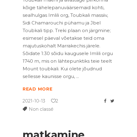
kõige tähelepanuväärsemaid kohti,
sealhulgas Imlili org, Toubkali massiiv,
Sidi Chamarouchi pühamu ja Jbel
Toubkali tipp. Treki plaan on järgmine;
esimesel päeval võetakse teid oma
majutuskohalt Marrakechis järele.
Sõidate 1:30 sõidu kaugusele Imlili orgu
1740 m, mis on lähtepunktiks teie teelt
Mount toubkali. Kui olete jõudnud
sellesse kaunisse orgu,
READ MORE
2021-10-13
2
Non classé
matkamine