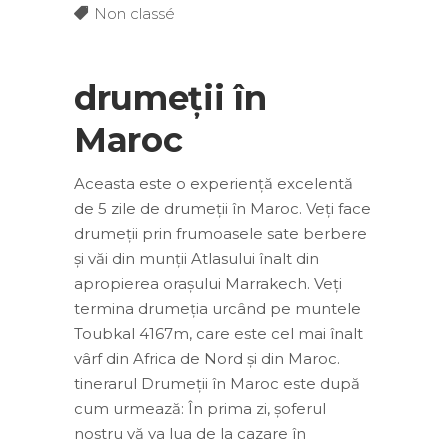
Non classé
drumeții în
Maroc
Aceasta este o experiență excelentă
de 5 zile de drumeții în Maroc. Veți face
drumeții prin frumoasele sate berbere
și văi din munții Atlasului înalt din
apropierea orașului Marrakech. Veți
termina drumeția urcând pe muntele
Toubkal 4167m, care este cel mai înalt
vârf din Africa de Nord și din Maroc.
tinerarul Drumeții în Maroc este după
cum urmează: În prima zi, șoferul
nostru vă va lua de la cazare în