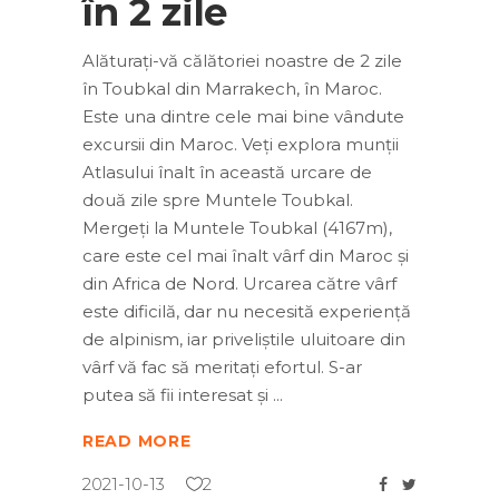
în 2 zile
Alăturați-vă călătoriei noastre de 2 zile
în Toubkal din Marrakech, în Maroc.
Este una dintre cele mai bine vândute
excursii din Maroc. Veți explora munții
Atlasului înalt în această urcare de
două zile spre Muntele Toubkal.
Mergeți la Muntele Toubkal (4167m),
care este cel mai înalt vârf din Maroc și
din Africa de Nord. Urcarea către vârf
este dificilă, dar nu necesită experiență
de alpinism, iar priveliștile uluitoare din
vârf vă fac să meritați efortul. S-ar
putea să fii interesat și
READ MORE
2021-10-13
2