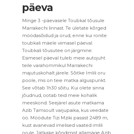
päeva
Minge 3 -päevasele Toubkal tõusule
Marrakechi linnast. Te ületate kõrged
möödasõidud ja orud, enne kui ronite
toubkali mäele viimasel päeval.
Toubkali tõusutee on järgmine:
Esimesel päeval tuleb meie autojuht
teile varahommikul Marrakechi
majutuskohalt järele. Sõitke Imlili oru
poole, mis on teie matka alguspunkt.
See võtab 1h30 sõitu. Kui olete sinna
jõudnud, ootab teid meie kohalik
meeskond. Seejärel asute matkama
Azib Tamsoult varjupaika, kus veedate
öö. Möödute Tizi Mziki passist 2489 m,
kust avanevad imelised vaated imlili
orule. Jätkake kõndimist allamäge Azib