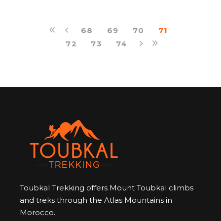
68
69
70
71
72
73
74
Toubkal Trekking offers Mount Toubkal climbs
and treks through the Atlas Mountains in
Morocco.