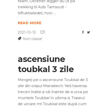
team. Deretter legger du ut på
trekking til Azib Tamsoult -
tilfluktsstedet, hvor
READ MORE
2021-10-13
1
Non classé
ascensiune
toubkal 3 zile
Mergeți pe o ascensiune Toubkal de 3
zile din orașul Marrakech. Veți traversa
treceri înalte și văi înainte de a urca pe
muntele Toubkal în ultima zi. Traseul
de urcare mt Toubkal este după cum