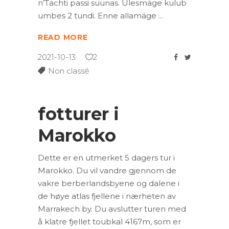
n’Tachti passi suunas. Ülesmäge kulub
umbes 2 tundi. Enne allamäge
READ MORE
2021-10-13
2
Non classé
fotturer i
Marokko
Dette er en utmerket 5 dagers tur i
Marokko. Du vil vandre gjennom de
vakre berberlandsbyene og dalene i
de høye atlas fjellene i nærheten av
Marrakech by. Du avslutter turen med
å klatre fjellet toubkal 4167m, som er