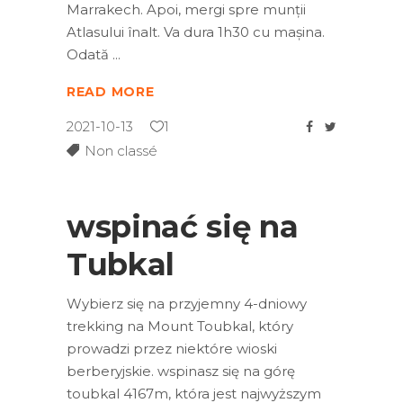
Marrakech. Apoi, mergi spre munții
Atlasului înalt. Va dura 1h30 cu mașina.
Odată
READ MORE
2021-10-13
1
Non classé
wspinać się na
Tubkal
Wybierz się na przyjemny 4-dniowy
trekking na Mount Toubkal, który
prowadzi przez niektóre wioski
berberyjskie. wspinasz się na górę
toubkal 4167m, która jest najwyższym