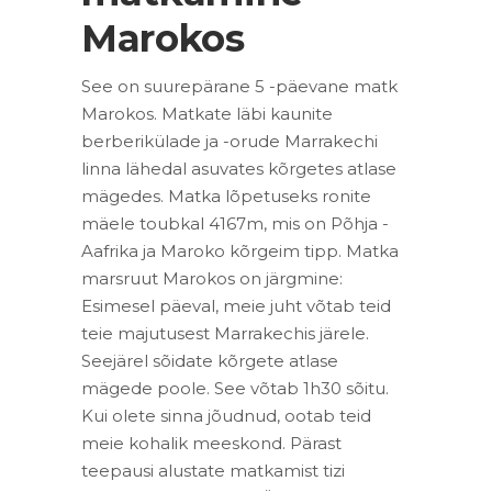
Marokos
See on suurepärane 5 -päevane matk
Marokos. Matkate läbi kaunite
berberikülade ja -orude Marrakechi
linna lähedal asuvates kõrgetes atlase
mägedes. Matka lõpetuseks ronite
mäele toubkal 4167m, mis on Põhja -
Aafrika ja Maroko kõrgeim tipp. Matka
marsruut Marokos on järgmine:
Esimesel päeval, meie juht võtab teid
teie majutusest Marrakechis järele.
Seejärel sõidate kõrgete atlase
mägede poole. See võtab 1h30 sõitu.
Kui olete sinna jõudnud, ootab teid
meie kohalik meeskond. Pärast
teepausi alustate matkamist tizi