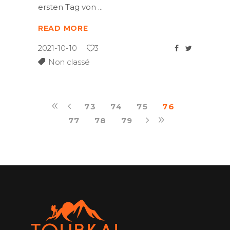
ersten Tag von
READ MORE
2021-10-10
3
Non classé
73
74
75
76
77
78
79