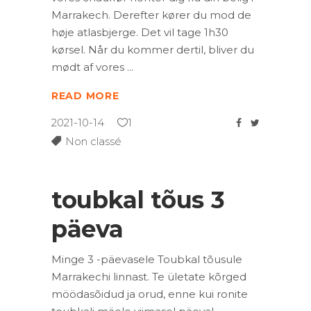
Marrakech. Derefter kører du mod de
høje atlasbjerge. Det vil tage 1h30
kørsel. Når du kommer dertil, bliver du
mødt af vores
READ MORE
2021-10-14
1
Non classé
toubkal tõus 3
päeva
Minge 3 -päevasele Toubkal tõusule
Marrakechi linnast. Te ületate kõrged
möödasõidud ja orud, enne kui ronite