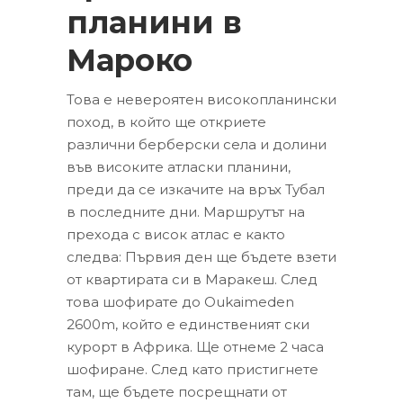
планини в
Мароко
Това е невероятен високопланински
поход, в който ще откриете
различни берберски села и долини
във високите атласки планини,
преди да се изкачите на връх Тубал
в последните дни. Маршрутът на
прехода с висок атлас е както
следва: Първия ден ще бъдете взети
от квартирата си в Маракеш. След
това шофирате до Oukaimeden
2600m, който е единственият ски
курорт в Африка. Ще отнеме 2 часа
шофиране. След като пристигнете
там, ще бъдете посрещнати от