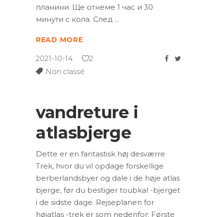
планини. Ще отнеме 1 час и 30
минути с кола. След
READ MORE
2021-10-14
2
Non classé
vandreture i
atlasbjerge
Dette er en fantastisk høj desværre
Trek, hvor du vil opdage forskellige
berberlandsbyer og dale i de høje atlas
bjerge, før du bestiger toubkal -bjerget
i de sidste dage. Rejseplanen for
højatlas -trek er som nedenfor: Første