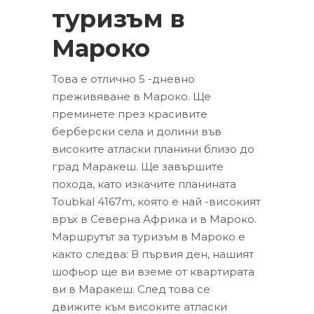
туризъм в
Мароко
Това е отлично 5 -дневно
преживяване в Мароко. Ще
преминете през красивите
берберски села и долини във
високите атласки планини близо до
град Маракеш. Ще завършите
похода, като изкачите планината
Toubkal 4167m, която е най -високият
връх в Северна Африка и в Мароко.
Маршрутът за туризъм в Мароко е
както следва: В първия ден, нашият
шофьор ще ви вземе от квартирата
ви в Маракеш. След това се
движите към високите атласки