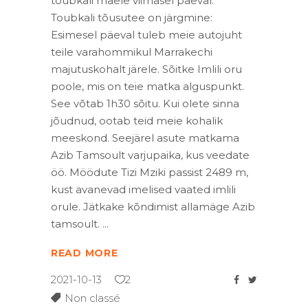
toubkali mäele viimasel päeval.
Toubkali tõusutee on järgmine:
Esimesel päeval tuleb meie autojuht
teile varahommikul Marrakechi
majutuskohalt järele. Sõitke Imlili oru
poole, mis on teie matka alguspunkt.
See võtab 1h30 sõitu. Kui olete sinna
jõudnud, ootab teid meie kohalik
meeskond. Seejärel asute matkama
Azib Tamsoult varjupaika, kus veedate
öö. Möödute Tizi Mziki passist 2489 m,
kust avanevad imelised vaated imlili
orule. Jätkake kõndimist allamäge Azib
tamsoult.
READ MORE
2021-10-13
2
Non classé