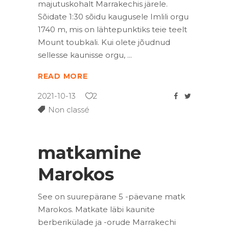
majutuskohalt Marrakechis järele.
Sõidate 1:30 sõidu kaugusele Imlili orgu
1740 m, mis on lähtepunktiks teie teelt
Mount toubkali. Kui olete jõudnud
sellesse kaunisse orgu,
READ MORE
2021-10-13
2
Non classé
matkamine
Marokos
See on suurepärane 5 -päevane matk
Marokos. Matkate läbi kaunite
berberikülade ja -orude Marrakechi