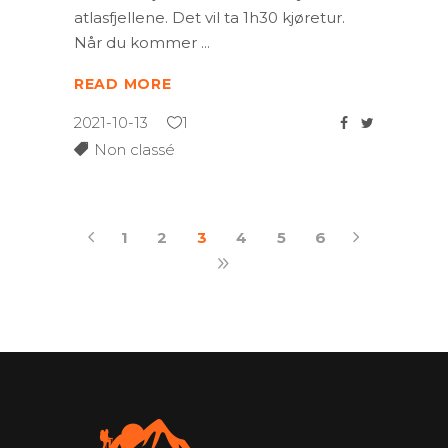
atlasfjellene. Det vil ta 1h30 kjøretur.
Når du kommer
READ MORE
2021-10-13
1
Non classé
1
2
3
4
5
6