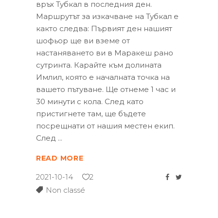
връх Тубкал в последния ден.
Маршрутът за изкачване на Тубкал е
както следва: Първият ден нашият
шофьор ще ви вземе от
настаняването ви в Маракеш рано
сутринта. Карайте към долината
Имлил, която е началната точка на
вашето пътуване. Ще отнеме 1 час и
30 минути с кола. След като
пристигнете там, ще бъдете
посрещнати от нашия местен екип.
След
READ MORE
2021-10-14
2
Non classé