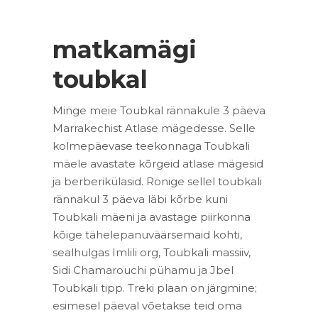
matkamägi
toubkal
Minge meie Toubkal rännakule 3 päeva
Marrakechist Atlase mägedesse. Selle
kolmepäevase teekonnaga Toubkali
mäele avastate kõrgeid atlase mägesid
ja berberikülasid. Ronige sellel toubkali
rännakul 3 päeva läbi kõrbe kuni
Toubkali mäeni ja avastage piirkonna
kõige tähelepanuväärsemaid kohti,
sealhulgas Imlili org, Toubkali massiiv,
Sidi Chamarouchi pühamu ja Jbel
Toubkali tipp. Treki plaan on järgmine;
esimesel päeval võetakse teid oma