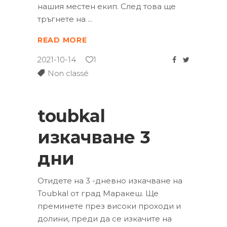
нашия местен екип. След това ще
тръгнете на
READ MORE
2021-10-14
1
Non classé
toubkal
изкачване 3
дни
Отидете на 3 -дневно изкачване на
Toubkal от град Маракеш. Ще
преминете през високи проходи и
долини, преди да се изкачите на