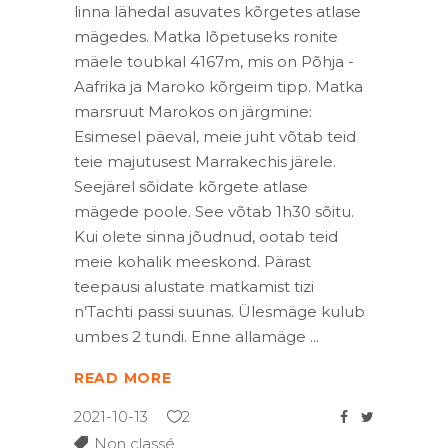
linna lähedal asuvates kõrgetes atlase
mägedes. Matka lõpetuseks ronite
mäele toubkal 4167m, mis on Põhja -
Aafrika ja Maroko kõrgeim tipp. Matka
marsruut Marokos on järgmine:
Esimesel päeval, meie juht võtab teid
teie majutusest Marrakechis järele.
Seejärel sõidate kõrgete atlase
mägede poole. See võtab 1h30 sõitu.
Kui olete sinna jõudnud, ootab teid
meie kohalik meeskond. Pärast
teepausi alustate matkamist tizi
n’Tachti passi suunas. Ülesmäge kulub
umbes 2 tundi. Enne allamäge
READ MORE
2021-10-13
2
Non classé